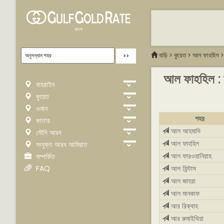
বাংলা
বাড়ি
>
কুয়েত
>
আল ফাহহিল
আল ফাহহিল : স
বাহরাইন
কুয়েত
ওমান
শহর
কাতার
আল আহমাদি
সৌদি আরব
আল ফাহহিল
সংযুক্ত আরব আমিরাত
আল ফারওয়ানিয়াহ
সম্পর্কিত
FAQ
আল ফিন্টাস
আল জাহরা
আল মানকাফ
আর রিক্বাহ
আর রুমাইথিয়া