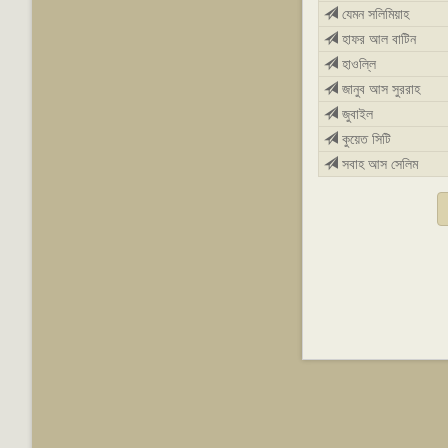
যেমন সলিমিয়াহ
হাফর আল বাটিন
হাওল্লি
জানুব আস সুররাহ
জুবাইল
কুয়েত সিটি
সবাহ আস সেলিম