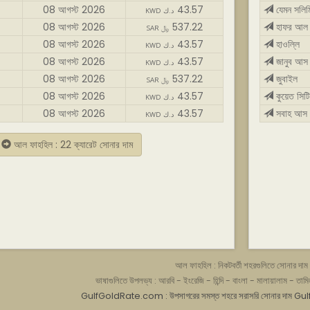
08 আগস্ট 2026
43.57
যেমন সলিমি
KWD د.ك
08 আগস্ট 2026
537.22
হাফর আল 
SAR ﷼
08 আগস্ট 2026
43.57
হাওল্লি
KWD د.ك
08 আগস্ট 2026
43.57
জানুব আস 
KWD د.ك
08 আগস্ট 2026
537.22
জুবাইল
SAR ﷼
08 আগস্ট 2026
43.57
কুয়েত সিটি
KWD د.ك
08 আগস্ট 2026
43.57
সবাহ আস 
KWD د.ك
আল ফাহহিল : 22 ক্যারেট সোনার দাম
আল ফাহহিল : নিকটবর্তী শহরগুলিতে সোনার দাম
ভাষাগুলিতে উপলভ্য :
আরবি
-
ইংরেজি
-
হিন্দি
-
বাংলা
-
মালায়ালাম
-
তামি
GulfGoldRate.com : উপসাগরের সমস্ত শহরে সরাসরি সোনার দাম
Gul