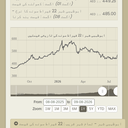
449.25
AED د.إ
(01 اگست)
اگست : کھولنے کی قیمت
ابوظہبی شہر 22 قیراط سونے کا نرخ -
485.00
AED د.إ
(08 اگست)
اگست : قیمت بند کرنا
ابوظہبی شہر : 22 قیراط سونے کی تاریخی قیمتیں
600
500
400
300
Oct
2026
Apr
Jul
2020
2022
2024
2026
From:
to:
Zoom:
ابوظہبی شہر - تمام شہر قریب : 22 قیراط سونے کی قیمت