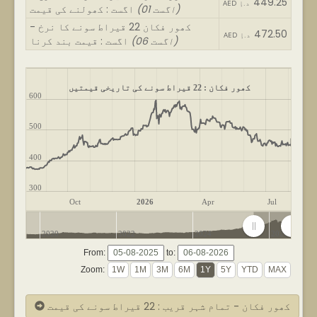
449.25
AED د.إ
(01 اگست)
اگست : کھولنے کی قیمت
کھور فکان 22 قیراط سونے کا نرخ -
472.50
AED د.إ
(06 اگست)
اگست : قیمت بند کرنا
کھور فکان : 22 قیراط سونے کی تاریخی قیمتیں
600
500
400
300
Oct
2026
Apr
Jul
2020
2022
2024
2026
From:
to:
Zoom:
کھور فکان - تمام شہر قریب : 22 قیراط سونے کی قیمت