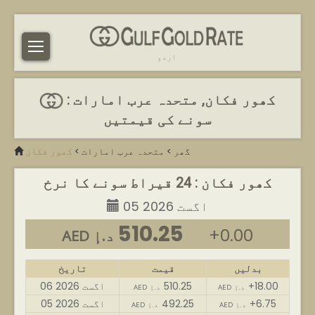
اردو
کھور فکان, متحدہ عرب امارات :
سونے کی قیمتیں
گھر
>
متحدہ عرب امارات
>
کھور فکان
کھور فکان : 24 قیراط سونے کا نرخ
05 اگست 2026
510.25
+0.00
AED د.إ
بدلیں
قیمت
تاریخ
+18.00
510.25
06 اگست 2026
AED د.إ
AED د.إ
+6.75
492.25
05 اگست 2026
AED د.إ
AED د.إ