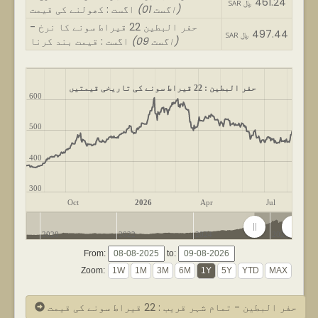
461.24
SAR ﷼
(01 اگست)
اگست : کھولنے کی قیمت
حفر البطین 22 قیراط سونے کا نرخ -
497.44
SAR ﷼
(09 اگست)
اگست : قیمت بند کرنا
حفر البطین : 22 قیراط سونے کی تاریخی قیمتیں
600
500
400
300
Oct
2026
Apr
Jul
2020
2022
2024
2026
From:
to:
Zoom:
حفر البطین - تمام شہر قریب : 22 قیراط سونے کی قیمت