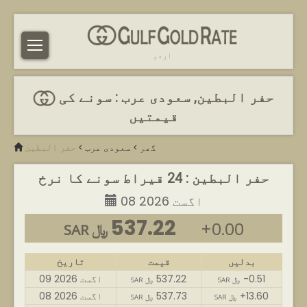
اردو
حفر البطین, سعودی عرب : سونے کی
قیمتیں
گھر
>
سعودی عرب
>
حفر البطین
حفر البطین : 24 قیراط سونے کا نرخ
08 اگست 2026
537.22
+0.00
SAR ﷼
بدلیں
قیمت
تاریخ
-0.51
537.22
09 اگست 2026
SAR ﷼
SAR ﷼
+13.60
537.73
08 اگست 2026
SAR ﷼
SAR ﷼