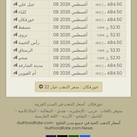
484.50
08 أغسطس 2026
جبل علي
AED د.إ
484.50
08 أغسطس 2026
كلباء
AED د.إ
484.50
08 أغسطس 2026
خورفكان
AED د.إ
52.10
08 أغسطس 2026
مسقط
OMR ﷼
52.10
08 أغسطس 2026
نزوى
OMR ﷼
484.50
08 أغسطس 2026
رأس الخيمة
AED د.إ
52.10
08 أغسطس 2026
الرستاق
OMR ﷼
52.10
08 أغسطس 2026
صحم
OMR ﷼
484.50
08 أغسطس 2026
مدينة الشارقة
AED د.إ
484.50
08 أغسطس 2026
أم القيوين
AED د.إ
خورفكان : سعر الذهب عيار 22
خورفكان : أسعار الذهب في المدن القريبة
متوفر باللغات :
عربى
-
الإنجليزية
-
هندي
-
البنغالية
-
المالايالامية
-
التاميل
-
التيلجو
-
الأردية
-
اللغة الفارسية
GulfGoldRate.com : أسعار الذهب الحية في جميع مدن الخليج
GulfGoldRate.com News