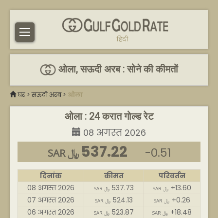
हिंदी
ओला, सऊदी अरब : सोने की कीमतों
घर
>
सऊदी अरब
>
ओला
ओला : 24 करात गोल्ड रेट
08 अगस्त 2026
537.22
-0.51
SAR ﷼
दिनांक
कीमत
परिवर्तन
08 अगस्त 2026
537.73
+13.60
SAR ﷼
SAR ﷼
07 अगस्त 2026
524.13
+0.26
SAR ﷼
SAR ﷼
06 अगस्त 2026
523.87
+18.48
SAR ﷼
SAR ﷼