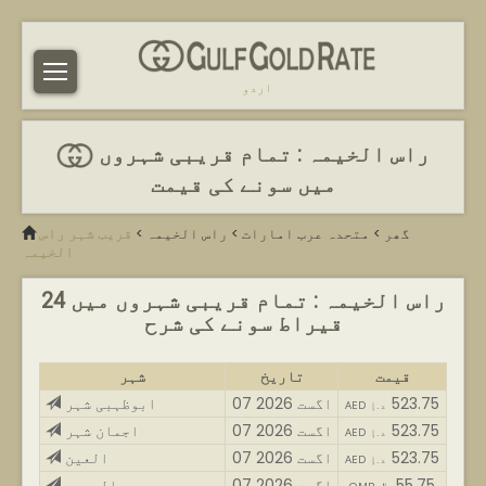
اردو
راس الخیمہ : تمام قریبی شہروں
میں سونے کی قیمت
گھر
>
متحدہ عرب امارات
>
راس الخیمہ
>
قریب شہر راس
الخیمہ
راس الخیمہ : تمام قریبی شہروں میں 24
قیراط سونے کی شرح
قیمت
تاریخ
شہر
523.75
07 اگست 2026
ابوظہبی شہر
AED د.إ
523.75
07 اگست 2026
اجمان شہر
AED د.إ
523.75
07 اگست 2026
العین
AED د.إ
55.75
07 اگست 2026
البرمی