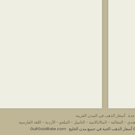
جدة : أسعار الذهب في المدن القريبة
ندي
-
البنغالية
-
المالايالامية
-
التاميل
-
التيلجو
-
الأردية
-
اللغة الفارسية
GulfGoldRate.com : أسعار الذهب الحية في جميع مدن الخليج