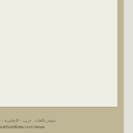
متوفر باللغات :
عربى
-
الإنجليزية
-
ه
GulfGoldRate.com News