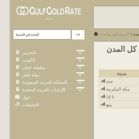
عربى
دة
>
المدن القريبة جدة
الذهب عيار 24 في كل المدن
البحرين
الكويت
سلطنة عمان
مدينة
دولة قطر
جدة
المملكة العربية السعودية
مكة المكرمة
الإمارات العربية المتحدة
تا إذا
حول
التعليمات
ينبع