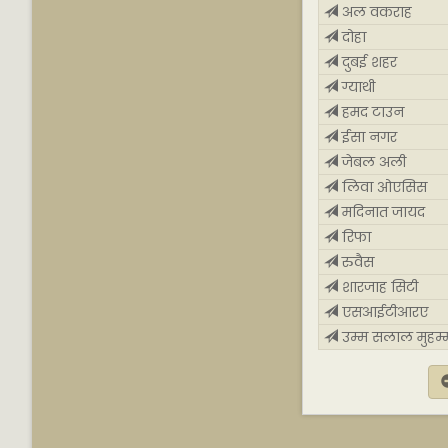
अल वकराह
दोहा
दुबई शहर
ग्याथी
हमद टाउन
ईसा नगर
जेबल अली
लिवा ओएसिस
मदिनात जायद
रिफा
रुवैस
शारजाह सिटी
एसआईटीआरए
उम्म सलाल मुहम्