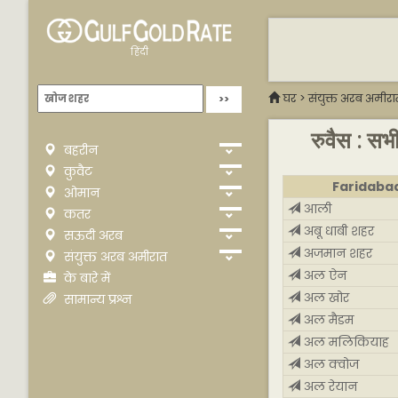
हिंदी
घर
>
संयुक्त अरब अमीरा
रुवैस : सभ
बहरीन
कुवैट
Faridaba
ओमान
आली
कतर
अबू धाबी शहर
सऊदी अरब
अजमान शहर
संयुक्त अरब अमीरात
अल ऐन
के बारे में
अल खोर
सामान्य प्रश्न
अल मैडम
अल मलिकियाह
अल क्वोज
अल रेयान