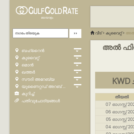
മലയാളം
വീട്
>
കുവൈറ്റ്
>
അൽ 
അൽ ഫിന്റ
ബഹ്‌റൈൻ
കുവൈറ്റ്
ഒമാൻ
ഖത്തർ
K
സൗദി അറേബ്യ
യുണൈറ്റഡ് അറബ് എമിറേറ്റ്സ്
കുറിച്ച്
തീയതി
പതിവുചോദ്യങ്ങൾ
07 ഓഗസ്റ്റ് 20
06 ഓഗസ്റ്റ് 20
05 ഓഗസ്റ്റ് 20
04 ഓഗസ്റ്റ് 20