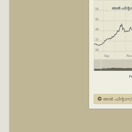
അൽ ഫിന്റാസ
50
45
40
35
30
Sep
No
2020
F
അൽ ഫിന്റാസ് -