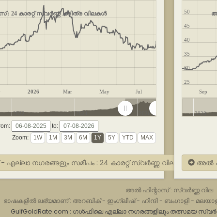
50
് : 24 കാരറ്റ് സ്വർണ്ണ ചരിത്ര വിലകൾ
അ
45
40
35
30
25
v
2026
Mar
May
Jul
Sep
2022
2024
2026
2020
rom:
to:
Zoom:
 എല്ലാ നഗരങ്ങളും സമീപം : 24 കാരറ്റ് സ്വർണ്ണ വില
അൽ ഫി
അൽ ഫിന്റാസ് : സ്വർണ്ണ വില
ഭാഷകളിൽ ലഭ്യമാണ് :
അറബിക്
-
ഇംഗ്ലീഷ്
-
ഹിന്ദി
-
ബംഗാളി
-
മലയാള
GulfGoldRate.com : ഗൾഫിലെ എല്ലാ നഗരങ്ങളിലും തത്സമയ സ്വർ