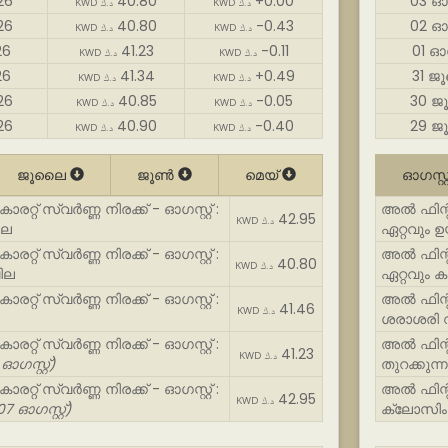
26
40.80
+0.00
03 ഓഗ
KWD د.ك
KWD د.ك
26
40.80
-0.43
02 ഓഗ
KWD د.ك
KWD د.ك
26
41.23
-0.11
01 ഓഗ
KWD د.ك
KWD د.ك
26
41.34
+0.49
31 ജ
KWD د.ك
KWD د.ك
26
40.85
-0.05
30 ജ
KWD د.ك
KWD د.ك
26
40.90
-0.40
29 ജ
KWD د.ك
KWD د.ك
ജൂലൈ
ജൂൺ
മെയ്
ഓഗസ്റ്റ
റ്റ് സ്വർണ്ണ നിരക്ക് - ഓഗസ്റ്റ് :
അൽ ഫിന്റാസ
42.95
KWD د.ك
ില
ഏറ്റവും 
റ്റ് സ്വർണ്ണ നിരക്ക് - ഓഗസ്റ്റ് :
അൽ ഫിന്റാസ
40.80
KWD د.ك
ില
ഏറ്റവും 
റ്റ് സ്വർണ്ണ നിരക്ക് - ഓഗസ്റ്റ് :
അൽ ഫിന്റാസ
41.46
KWD د.ك
ശരാശരി 
റ്റ് സ്വർണ്ണ നിരക്ക് - ഓഗസ്റ്റ് :
അൽ ഫിന്റാസ
41.23
KWD د.ك
 ഓഗസ്റ്റ്)
തുറക്കുന്
റ്റ് സ്വർണ്ണ നിരക്ക് - ഓഗസ്റ്റ് :
അൽ ഫിന്റാസ
42.95
KWD د.ك
07 ഓഗസ്റ്റ്)
ക്ലോസിം