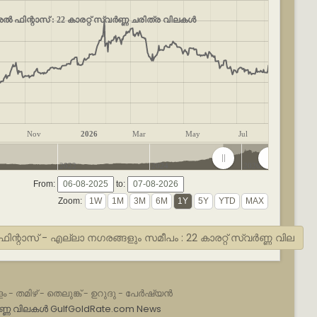
ൽ ഫിന്റാസ് : 22 കാരറ്റ് സ്വർണ്ണ ചരിത്ര വിലകൾ
Nov
2026
Mar
May
Jul
2022
2024
2026
From:
to:
Zoom:
ന്റാസ് - എല്ലാ നഗരങ്ങളും സമീപം : 22 കാരറ്റ് സ്വർണ്ണ വില
ം
-
തമിഴ്
-
തെലുങ്ക്
-
ഉറുദു
-
പേർഷ്യൻ
ണ്ണ വിലകൾ
GulfGoldRate.com News