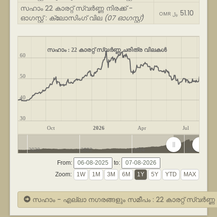
സഹാം 22 കാരറ്റ് സ്വർണ്ണ നിരക്ക് -
51.10
OMR ﷼
ഓഗസ്റ്റ് : ക്ലോസിംഗ് വില
(07 ഓഗസ്റ്റ്)
സഹാം : 22 കാരറ്റ് സ്വർണ്ണ ചരിത്ര വിലകൾ
60
50
40
30
Oct
2026
Apr
Jul
2020
2022
2024
2026
From:
to:
Zoom:
സഹാം - എല്ലാ നഗരങ്ങളും സമീപം : 22 കാരറ്റ് സ്വർണ്ണ