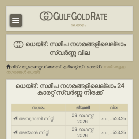
മലയാളം
ധെയ്ദ് : സമീപ നഗരങ്ങളിലെല്ലാം
സ്വർണ്ണ വില
വീട്
>
യുണൈറ്റഡ് അറബ് എമിറേറ്റ്സ്
>
ധെയ്ദ്
>
സമീപമുള്ള
നഗരങ്ങൾ ധെയ്ദ്
ധെയ്ദ് : സമീപ നഗരങ്ങളിലെല്ലാം 24
കാരറ്റ് സ്വർണ്ണ നിരക്ക്
നഗരം
തീയതി
വില
08 ഓഗസ്റ്റ്
അബുദാബി സിറ്റി
523.25
AED د.إ
2026
08 ഓഗസ്റ്റ്
അജ്മാൻ സിറ്റി
523.25
AED د.إ
2026