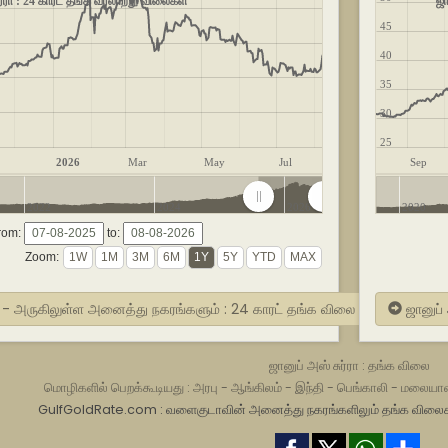
ர்ரா : 24 காரட் தங்க வரலாற்று விலைகள்
ஜா
45
40
35
30
25
2026
Mar
May
Jul
Sep
2022
2024
2026
2020
rom:
to:
Zoom:
ரா - அருகிலுள்ள அனைத்து நகரங்களும் : 24 காரட் தங்க விலை
ஜானுப் 
ஜானுப் அஸ் சுர்ரா : தங்க விலை
மொழிகளில் பெறக்கூடியது :
அரபு
-
ஆங்கிலம்
-
இந்தி
-
பெங்காலி
-
மலையாள
GulfGoldRate.com : வளைகுடாவின் அனைத்து நகரங்களிலும் தங்க விலைக