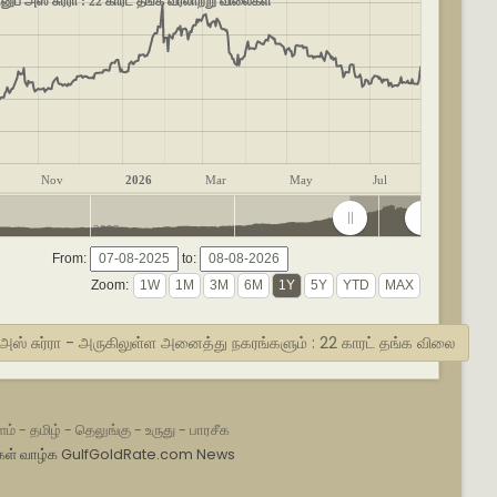
னுப் அஸ் சுர்ரா : 22 காரட் தங்க வரலாற்று விலைகள்
Nov
2026
Mar
May
Jul
2022
2024
2026
From:
to:
Zoom:
அஸ் சுர்ரா - அருகிலுள்ள அனைத்து நகரங்களும் : 22 காரட் தங்க விலை
ம்
-
தமிழ்
-
தெலுங்கு
-
உருது
-
பாரசீக
ள் வாழ்க
GulfGoldRate.com News