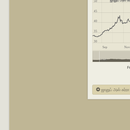
ஜானுப் அஸ் சு
50
45
40
35
30
Sep
Nov
2020
F
ஜானுப் அஸ் சுர்