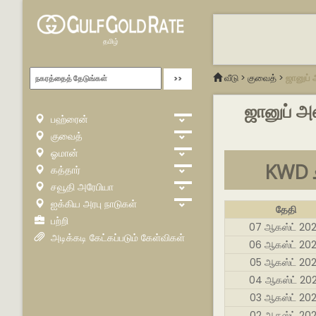
தமிழ்
வீடு
>
குவைத்
>
ஜானுப் அ
ஜானுப் அஸ
பஹ்ரைன்
குவைத்
ஓமான்
K
கத்தார்
சவூதி அரேபியா
ஐக்கிய அரபு நாடுகள்
தேதி
பற்றி
07 ஆகஸ்ட் 20
அடிக்கடி கேட்கப்படும் கேள்விகள்
06 ஆகஸ்ட் 20
05 ஆகஸ்ட் 20
04 ஆகஸ்ட் 20
03 ஆகஸ்ட் 20
02 ஆகஸ்ட் 20