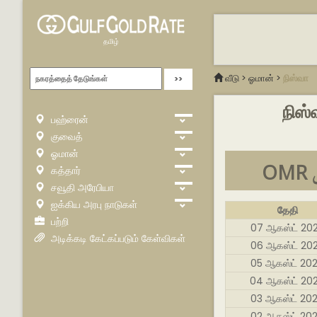
தமிழ்
வீடு
>
ஓமான்
>
நிஸ்வா
நிஸ்
பஹ்ரைன்
குவைத்
ஓமான்
O
கத்தார்
சவூதி அரேபியா
ஐக்கிய அரபு நாடுகள்
தேதி
பற்றி
07 ஆகஸ்ட் 20
அடிக்கடி கேட்கப்படும் கேள்விகள்
06 ஆகஸ்ட் 20
05 ஆகஸ்ட் 20
04 ஆகஸ்ட் 20
03 ஆகஸ்ட் 20
02 ஆகஸ்ட் 20