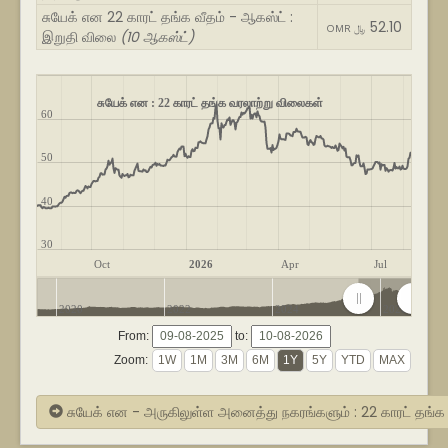
சுயேக் என 22 காரட் தங்க வீதம் - ஆகஸ்ட் :
52.10
OMR ﷼
இறுதி விலை
(10 ஆகஸ்ட்)
சுயேக் என : 22 காரட் தங்க வரலாற்று விலைகள்
60
50
40
30
Oct
2026
Apr
Jul
2020
2022
2024
2026
From:
to:
Zoom:
சுயேக் என - அருகிலுள்ள அனைத்து நகரங்களும் : 22 காரட் தங்