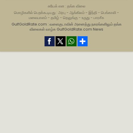
சுயேக் என : தங்க விலை
மொழிகளில் பெறக்கூடியது :
அரபு
-
ஆங்கிலம்
-
இந்தி
-
பெங்காலி
-
மலையாளம்
-
தமிழ்
-
தெலுங்கு
-
உருது
-
பாரசீக
GulfGoldRate.com : வளைகுடாவின் அனைத்து நகரங்களிலும் தங்க
விலைகள் வாழ்க
GulfGoldRate.com News