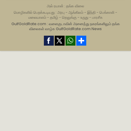
அல் ரயான் : தங்க விலை
மொழிகளில் பெறக்கூடியது :
அரபு
-
ஆங்கிலம்
-
இந்தி
-
பெங்காலி
-
மலையாளம்
-
தமிழ்
-
தெலுங்கு
-
உருது
-
பாரசீக
GulfGoldRate.com : வளைகுடாவின் அனைத்து நகரங்களிலும் தங்க
விலைகள் வாழ்க
GulfGoldRate.com News