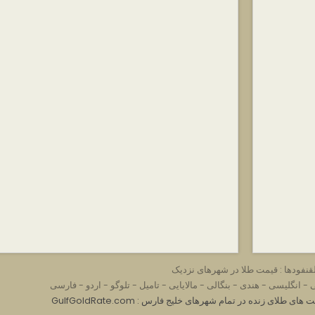
قنفودها : قیمت طلا در شهرهای نزدیک
ی
-
انگلیسی
-
هندی
-
بنگالی
-
مالایایی
-
تامیل
-
تلوگو
-
اردو
-
فارسی
GulfGoldRat : قیمت های طلای زنده در تمام شهرهای خلیج فارس