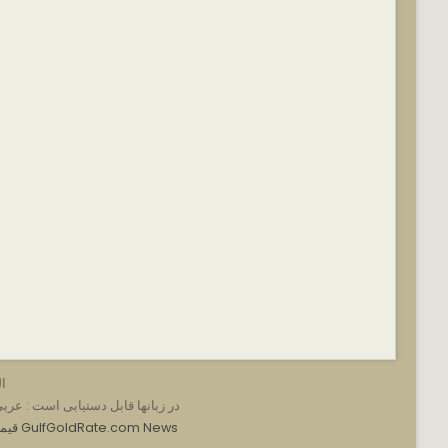
ال
در زبانها قابل دستیابی است :
عرب
GulfGoldRate.com News
e.com