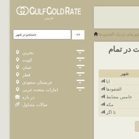
فارسی
هرهای نزدیک القنفودها
رخ طلای 24 کارات در تمام
بحرین
کویت
عمان
شهر
قطر
ابا
عربستان سعودی
القنفودها
امارات متحده عربی
خامس مشایط
در باره
سالات متداول
مکه
تا اگر