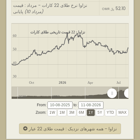
نزاوا نرخ طلای 22 کارات - مرداد : قیمت
52.10
OMR ﷼
(10 مرداد)
پایانی
نزاوا : 22 قیمت تاریخی طلای کارات
60
50
40
30
Oct
2026
Apr
Jul
2020
2022
2024
2026
From:
to:
Zoom:
نزاوا - همه شهرهای نزدیک : قیمت طلای 22 عیار