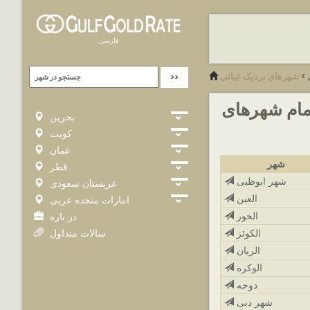
فارسی
>
شهرهای نزدیک غیاثی
 کارات در تمام شهرهای
بحرین
کویت
عمان
شهر
قطر
شهر ابوظبی
عربستان سعودی
العین
امارات متحده عربی
الخور
در باره
سالات متداول
الکوئز
الریان
الوکره
دوحه
شهر دبی