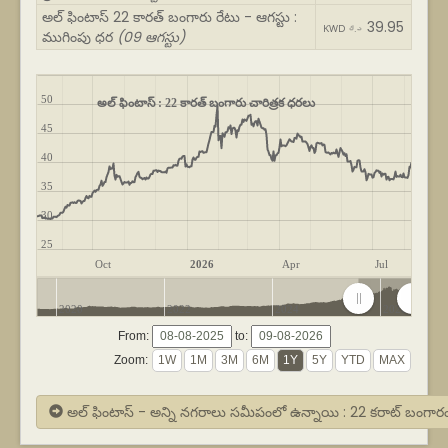
అల్ ఫింటాస్ 22 కారత్ బంగారు రేటు - ఆగస్టు :
39.95
KWD د.ك
ముగింపు ధర
(09 ఆగస్టు)
50
అల్ ఫింటాస్ : 22 కారత్ బంగారు చారిత్రక ధరలు
45
40
35
30
25
Oct
2026
Apr
Jul
2020
2022
2024
2026
From:
to:
Zoom:
అల్ ఫింటాస్ - అన్ని నగరాలు సమీపంలో ఉన్నాయి : 22 కరాట్ బంగార