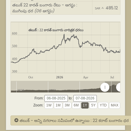
తబుక్ 22 కారత్ బంగారు రేటు - ఆగస్టు :
485.12
SAR ﷼
ముగింపు ధర
(06 ఆగస్టు)
తబుక్ : 22 కారత్ బంగారు చారిత్రక ధరలు
600
500
400
300
Oct
2026
Apr
Jul
2020
2022
2024
2026
From:
to:
Zoom:
తబుక్ - అన్ని నగరాలు సమీపంలో ఉన్నాయి : 22 కరాట్ బంగారం ధర